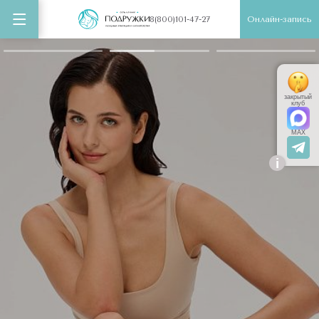
Онлайн-запись
8(800)101-47-27
закрытый
клуб
MAX
i