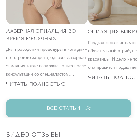
ЛАЗЕРНАЯ ЭПИЛЯЦИЯ ВО
ЭПИЛЯЦИЯ БИКИ
ВРЕМЯ МЕСЯЧНЫХ
Гладкая кожа в интимн
Для проведения процедуры в «эти дни»
обязательный атрибут 
нет строгого запрета, однако, лазерная
красавицы. И дело не то
эпиляция также возможна только после
она нравится подавля
консультации со специалистом.
большинству мужчин. С
ЧИТАТЬ ПОЛНОС
Ведущие косметологи настаивают на
ЧИТАТЬ ПОЛНОСТЬЮ
образ жизни успешной
том, что метод, особенно на
существенно отличается 
чувствительных зонах бикини или,
вели наши мамы и бабу
например, подмышек, лучше оставить
ВСЕ СТАТЬИ
на первые дни после менструации.
ВИДЕО-ОТЗЫВЫ