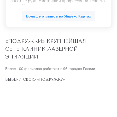
золотые руки. Настоящий профессионал своего
дела. Уже со второго сеанса массажа
почувствовала легкость во всем теле. Ушли
ещё
зажимы в мышцах. Буду продолжать.
Больше отзывов на Яндекс Картах
Обязательно рекомендую своим знакомым.
«ПОДРУЖКИ» КРУПНЕЙШАЯ
СЕТЬ КЛИНИК ЛАЗЕРНОЙ
ЭПИЛЯЦИИ
Более 100 филиалов работают в 96 городах России
ВЫБЕРИ СВОЮ «ПОДРУЖКУ»