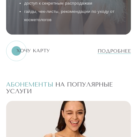
доступ к секретным распродажам
гайды, чек-листы, рекомендации по уходу от
косметологов
ХОЧУ КАРТУ
ПОДРОБНЕЕ
АБОНЕМЕНТЫ
НА ПОПУЛЯРНЫЕ
А
УСЛУГИ
У