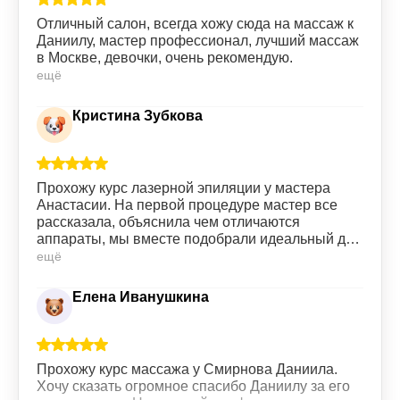
Отличный салон, всегда хожу сюда на массаж к
Даниилу, мастер профессионал, лучший массаж
в Москве, девочки, очень рекомендую.
ещё
Кристина Зубкова
Прохожу курс лазерной эпиляции у мастера
Анастасии. На первой процедуре мастер все
рассказала, объяснила чем отличаются
аппараты, мы вместе подобрали идеальный для
меня вариант. Сами процедуры проходят без
ещё
особых болезненных ощущений, все четко,
быстро. Девушки на ресепшене всегда
Елена Иванушкина
приветливы. Всем советую данную клинику.
Прохожу курс массажа у Смирнова Даниила.
Хочу сказать огромное спасибо Даниилу за его