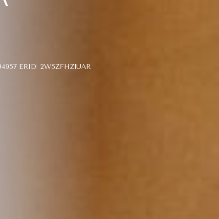
957 ERID: 2W5ZFHZ1UAR