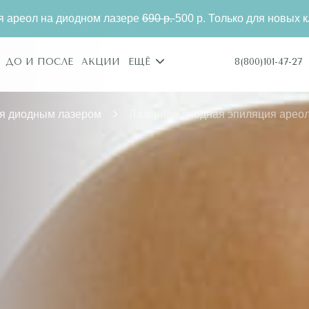
 лазере
690 р.
500 р. Только для новых клиентов.
Эпи
8(800)101-47-27
ДО И ПОСЛЕ
АКЦИИ
ЕЩЁ
я диодным лазером
Лазерная диодная эпиляция арео