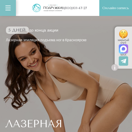
Онлайн-запись
8(800)101-47-27
5 ДНЕЙ.
до конца акции
Лазерная эпиляция подъема ног в Красноярске
закрытый
клуб
MAX
i
ЛАЗЕРНАЯ