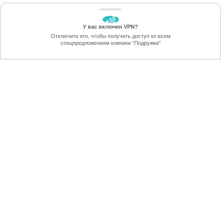
У вас включен VPN?
ЗАБЕРИТЕ СКИДКУ
Отключите его, чтобы получить доступ ко всем
70%
спецпредложениям клиники “Подружки”
Онлайн-запись
Позвоните
ПОДГОТОВКА К ПРОЦЕДУРЕ, УХОД
ПОСЛЕ ЭПИЛЯЦИИ
ПЕРЕЗВОНИМ
через 30 секунд
ЖДУ ЗВОНКА!