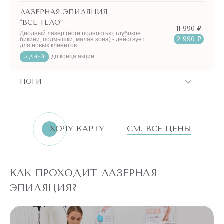
ЛАЗЕРНАЯ ЭПИЛЯЦИЯ
"ВСЕ ТЕЛО"
11 990 ₽
Диодный лазер (ноги полностью, глубокое
2 990 ₽
бикини, подмышки, малая зона) - действует
для новых клиентов
до конца акции
5 ДНЕЙ
НОГИ
ERID:LjN8K4L1t
7751144496
ИНН
ХОЧУ КАРТУ
СМ. ВСЕ ЦЕНЫ
«Бьютилогия»
Реклама. ООО
АКЦИИ!
КАК ПРОХОДИТ ЛАЗЕРНАЯ
ПО
АКЦИИ
ЭПИЛЯЦИЯ?
ЛАЗЕРНАЯ
ЭПИЛЯЦИЯ ЛЮБОЙ
ЗОНЫ НА