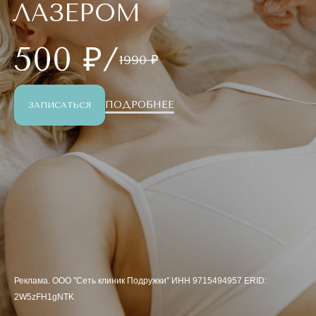
ЛАЗЕРОМ
500 ₽/
1990 ₽
ПОДРОБНЕЕ
ЗАПИСАТЬСЯ
Реклама. ООО "Сеть клиник Подружки" ИНН 9715494957 ERID:
2W5zFH1gNTK