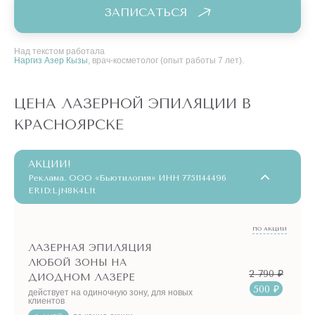
ЗАПИСАТЬСЯ
Над текстом работала
Наргиз Азер Кызы
, врач-косметолог (опыт работы 7 лет).
ЦЕНА ЛАЗЕРНОЙ ЭПИЛЯЦИИ В
КРАСНОЯРСКЕ
АКЦИИ!
Реклама. ООО «Бьютилогия» ИНН 7751144496
ERID:LjN8K4L1t
ПО АКЦИИ
ЛАЗЕРНАЯ ЭПИЛЯЦИЯ
ЛЮБОЙ ЗОНЫ НА
2 790 ₽
ДИОДНОМ ЛАЗЕРЕ
500 ₽
действует на одиночную зону, для новых
клиентов