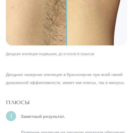
Диодная эпиляция подмышек, до и после 6 сеансов
Диодная эпиляция ног, до и после 8 сеансов
Диодная эпиляция бикини, до и после 5 сеансов
"Диодная эпиляция лица, до и после 7 сеансов
Диодная лазерная эпиляция в Красноярске при всей своей
доказанной эффективности, имеет как плюсы, так и минусы.
ПЛЮСЫ
Заметный результат.
Лазерная эпиляция на диодном аппарате обеспечит