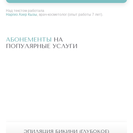
Над текстом работала
Наргиз Азер Кызы
, врач-косметолог (опыт работы 7 лет).
АБОНЕМЕНТЫ
НА
А
ПОПУЛЯРНЫЕ УСЛУГИ
П
ЭПИЛЯЦИЯ БИКИНИ (ГЛУБОКОЕ)
ДИОДНЫМ ЛАЗЕРОМ