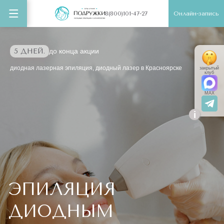
Онлайн-запись
8(800)101-47-27
5 ДНЕЙ.
до конца акции
диодная лазерная эпиляция, диодный лазер в Красноярске
закрытый
клуб
MAX
i
ЭПИЛЯЦИЯ
ДИОДНЫМ