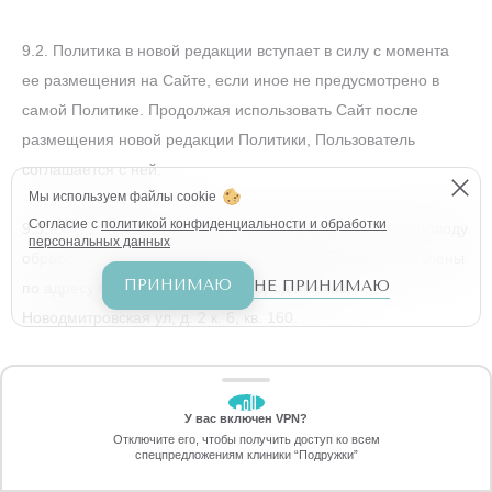
9.2. Политика в новой редакции вступает в силу с момента
ее размещения на Сайте, если иное не предусмотрено в
самой Политике. Продолжая использовать Сайт после
размещения новой редакции Политики, Пользователь
соглашается с ней.
Мы используем файлы cookie
Согласие с
политикой конфиденциальности и обработки
9.3. Если у Пользователя есть какие-либо вопросы по поводу
персональных данных
обработки его ПДн Оператором, они могут быть направлены
ПРИНИМАЮ
НЕ ПРИНИМАЮ
по адресу Оператора: 127015, город Москва,
Новодмитровская ул, д. 2 к. 6, кв. 160.
У вас включен VPN?
ЗАБЕРИТЕ СКИДКУ
Отключите его, чтобы получить доступ ко всем
70%
спецпредложениям клиники “Подружки”
Онлайн-запись
Позвоните