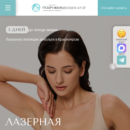
Онлайн-запись
8(800)101-47-27
5 ДНЕЙ.
до конца акции
Лазерная эпиляция декольте в Красноярске
закрытый
клуб
MAX
i
ЛАЗЕРНАЯ