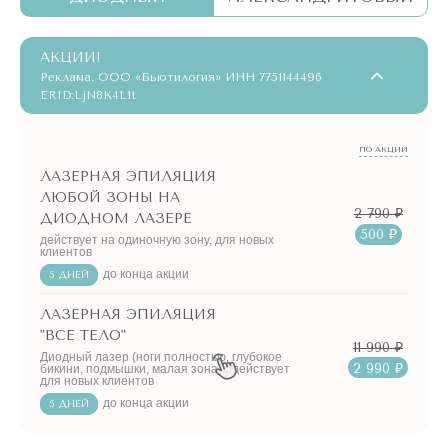
АКЦИИ!
Реклама. ООО «Бьютилогия» ИНН 7751144496
ERID:LjN8K4L1t
ПО АКЦИИ
ЛАЗЕРНАЯ ЭПИЛЯЦИЯ
ЛЮБОЙ ЗОНЫ НА
2 790 ₽
ДИОДНОМ ЛАЗЕРЕ
500 ₽
действует на одиночную зону, для новых
клиентов
до конца акции
5 ДНЕЙ
ЛАЗЕРНАЯ ЭПИЛЯЦИЯ
"ВСЕ ТЕЛО"
11 990 ₽
Диодный лазер (ноги полностью, глубокое
2 990 ₽
бикини, подмышки, малая зона) - действует
для новых клиентов
до конца акции
5 ДНЕЙ