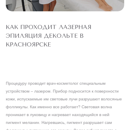
"ВСЕ ТЕЛО"
Александритовый
лазер (ноги
22 360 ₽
полностью,
4 990 ₽
глубокое бикини,
подмышки, малая
КАК ПРОХОДИТ ЛАЗЕРНАЯ
зона) действует
для новых
ЭПИЛЯЦИЯ ДЕКОЛЬТЕ В
клиентов
до
5 ДНЕЙ
КРАСНОЯРСКЕ
конца акции
ЛАЗЕРЕ
АЛЕКСАНДРИТОВОМ
ТЕЛО" НА
ЭПИЛЯЦИЯ "ВСЕ
АКЦИЯ! ЛАЗЕРНАЯ
Процедуру проводит врач-косметолог специальным
устройством – лазером. Прибор подносится к поверхности
кожи, испускаемые им световые лучи разрушают волосяные
ТУЛОВИЩЕ
фолликулы. Как именно все работает? Световая волна
проникает в луковицу и нагревает находящийся в ней
пигмент меланин. Нагревшись, пигмент разрушает сам