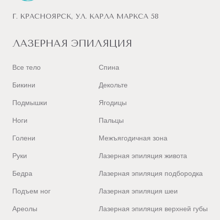
Лазерная эпиляция
(
диодная
)
Г. КРАСНОЯРСК, УЛ. КАРЛА МАРКСА 58
Подружки в Великом Новгороде
В
ЛАЗЕРНАЯ ЭПИЛЯЦИЯ
Лазерная эпиляция
(
диодная
)
Подружки в Владивостоке
Все тело
Спина
Лазерная эпиляция
(
диодная,
александритовая
)
Бикини
Декольте
Подружки в Владимире
Подмышки
Ягодицы
Лазерная эпиляция
(
диодная,
александритовая
)
Ноги
Пальцы
Подружки в Волгограде
Голени
Межъягодичная зона
Лазерная эпиляция
(
диодная,
александритовая
)
Руки
Лазерная эпиляция живота
Подружки в Вологде
Бедра
Лазерная эпиляция подбородка
Лазерная эпиляция
(
диодная
)
Подъем ног
Лазерная эпиляция шеи
Подружки в Воронеже
Лазерная эпиляция
(
диодная,
александритовая
)
Ареолы
Лазерная эпиляция верхней губы