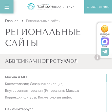
Онлайн-запись
8(800)101-47-27
Главная
Региональные сайты
РЕГИОНАЛЬНЫЕ
закрытый
клуб
САЙТЫ
MAX
i
А
Б
В
Г
Е
И
К
Л
М
Н
О
П
Р
С
Т
У
Х
Ч
Э
Я
Москва и МО
Косметология
;
Лазерная эпиляция
;
Внутревенная терапия (IV-терапия)
;
Массаж
;
Коррекция фигуры
;
Косметология инфо
;
Санкт-Петербург