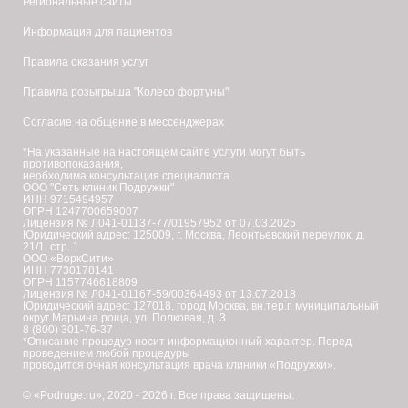
Региональные сайты
Подружки в Кургане
Информация для пациентов
Лазерная эпиляция
(
диодная
)
Правила оказания услуг
Подружки в Курске
Лазерная эпиляция
(
диодная,
александритовая
)
Правила розыгрыша "Колесо фортуны"
Согласие на общение в мессенджерах
Подружки в Липецке
Л
*На указанные на настоящем сайте услуги могут быть
Лазерная эпиляция
(
диодная,
александритовая
)
противопоказания,
необходима консультация специалиста
ООО "Сеть клиник Подружки"
Подружки в Люберцах
ИНН 9715494957
ОГРН 1247700659007
Лазерная эпиляция
(
диодная
)
Лицензия № Л041-01137-77/01957952 от 07.03.2025
Юридический адрес: 125009, г. Москва, Леонтьевский переулок, д.
21/1, стр. 1
ООО «ВоркСити»
Подружки в Мурманске
М
ИНН 7730178141
ОГРН 1157746618809
Лазерная эпиляция
(
диодная,
александритовая
)
Лицензия № Л041-01167-59/00364493 от 13.07.2018
Юридический адрес: 127018, город Москва, вн.тер.г. муниципальный
округ Марьина роща, ул. Полковая, д. 3
Подружки в Новосибирске
Н
8 (800) 301-76-37
*Описание процедур носит информационный характер. Перед
Лазерная эпиляция
(
диодная,
александритовая
)
проведением любой процедуры
проводится очная консультация врача клиники «Подружки».
Подружки в Набережных Челнах
© «Podruge.ru», 2020 - 2026 г. Все права защищены.