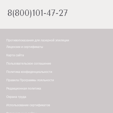
Лазерная эпиляция
(
диодная,
александритовая
)
Косметология
(
диодная,
александритовая
)
8(800)101-47-27
Подружки в Калининграде
Лазерная эпиляция
(
диодная
)
Подружки в Калуге
Противопоказания для лазерной эпиляции
Лазерная эпиляция
(
диодная,
александритовая
)
Лицензии и сертификаты
Подружки в Кемерово
Карта сайта
Лазерная эпиляция
(
диодная
)
Пользовательское соглашение
Подружки в Кирове
Политика конфиденциальности
Лазерная эпиляция
(
диодная
)
Правила Программы лояльности
Подружки в Костроме
Редакционная политика
Лазерная эпиляция
(
диодная
)
Охрана труда
Подружки в Краснодаре
Использование сертификатов
Лазерная эпиляция
(
диодная,
александритовая
)