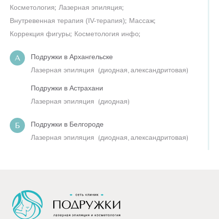
Косметология
;
Лазерная эпиляция
;
Внутревенная терапия (IV-терапия)
;
Массаж
;
Коррекция фигуры
;
Косметология инфо
;
Подружки в Архангельске
А
Лазерная эпиляция
(
диодная,
александритовая
)
Подружки в Астрахани
Лазерная эпиляция
(
диодная
)
Подружки в Белгороде
Б
Лазерная эпиляция
(
диодная,
александритовая
)
Подружки в Балашихе
Лазерная эпиляция
(
диодная,
александритовая
)
Подружки в Барнауле
Лазерная эпиляция
(
диодная
)
Подружки в Брянске