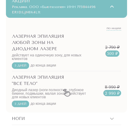
АКЦИИ!
Реклама. ООО «Бьютилогия» ИНН 7751144496
ERID:LjN8K4L1t
ПО АКЦИИ
ЛАЗЕРНАЯ ЭПИЛЯЦИЯ
ЛЮБОЙ ЗОНЫ НА
2 790 ₽
ДИОДНОМ ЛАЗЕРЕ
500 ₽
действует на одиночную зону, для новых
клиентов
до конца акции
5 ДНЕЙ
ЛАЗЕРНАЯ ЭПИЛЯЦИЯ
"ВСЕ ТЕЛО"
11 990 ₽
Диодный лазер (ноги полностью, глубокое
2 990 ₽
бикини, подмышки, малая зона) - действует
для новых клиентов
до конца акции
5 ДНЕЙ
НОГИ