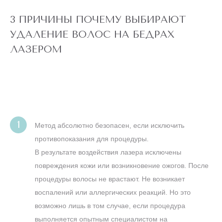
22 360 ₽
полностью,
4 990 ₽
глубокое бикини,
подмышки, малая
3 ПРИЧИНЫ ПОЧЕМУ ВЫБИРАЮТ
зона) действует
для новых
УДАЛЕНИЕ ВОЛОС НА БЕДРАХ
клиентов
до
5 ДНЕЙ
ЛАЗЕРОМ
конца акции
ЛАЗЕРЕ
АЛЕКСАНДРИТОВОМ
ТЕЛО" НА
ЭПИЛЯЦИЯ "ВСЕ
АКЦИЯ! ЛАЗЕРНАЯ
Метод абсолютно безопасен, если исключить
противопоказания для процедуры.
НОГИ
В результате воздействия лазера исключены
повреждения кожи или возникновение ожогов. После
процедуры волосы не врастают. Не возникает
воспалений или аллергических реакций. Но это
возможно лишь в том случае, если процедура
выполняется опытным специалистом на