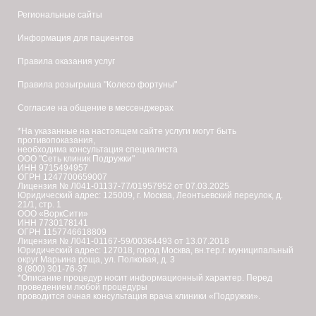
Региональные сайты
Информация для пациентов
Правила оказания услуг
Правила розыгрыша "Колесо фортуны"
Согласие на общение в мессенджерах
*На указанные на настоящем сайте услуги могут быть
противопоказания,
необходима консультация специалиста
ООО "Сеть клиник Подружки"
ИНН 9715494957
ОГРН 1247700659007
Лицензия № Л041-01137-77/01957952 от 07.03.2025
Юридический адрес: 125009, г. Москва, Леонтьевский переулок, д.
21/1, стр. 1
ООО «ВоркСити»
ИНН 7730178141
ОГРН 1157746618809
Лицензия № Л041-01167-59/00364493 от 13.07.2018
Юридический адрес: 127018, город Москва, вн.тер.г. муниципальный
округ Марьина роща, ул. Полковая, д. 3
8 (800) 301-76-37
*Описание процедур носит информационный характер. Перед
проведением любой процедуры
проводится очная консультация врача клиники «Подружки».